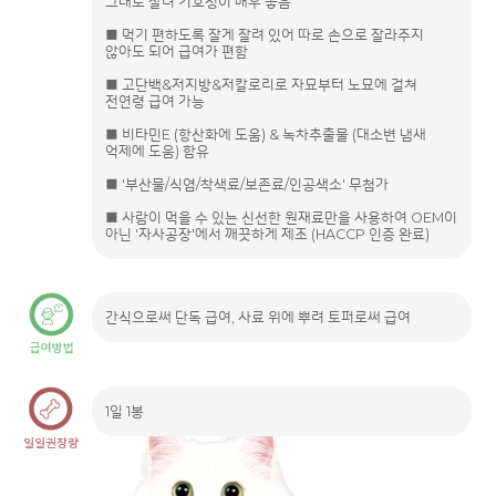
그대로 살려 기호성이 매우 좋음
■ 먹기 편하도록 잘게 잘려 있어 따로 손으로 잘라주지
않아도 되어 급여가 편함
■ 고단백&저지방&저칼로리로 자묘부터 노묘에 걸쳐
전연령 급여 가능
■ 비타민E (항산화에 도움) & 녹차추출물 (대소변 냄새
억제에 도움) 함유
■ '부산물/식염/착색료/보존료/인공색소' 무첨가
■ 사람이 먹을 수 있는 신선한 원재료만을 사용하여 OEM이
아닌 '자사공장'에서 깨끗하게 제조 (HACCP 인증 완료)
간식으로써 단독 급여, 사료 위에 뿌려 토퍼로써 급여
1일 1봉