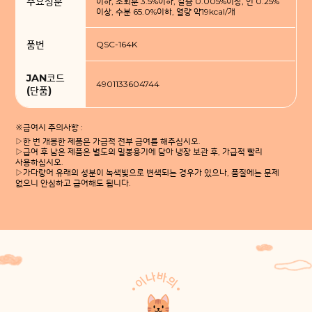
주요성분
이하, 조회분 3.5%이하, 칼슘 0.005%이상, 인 0.25%
이상, 수분 65.0%이하, 열량 약19kcal/개
품번
QSC-164K
JAN코드
4901133604744
(단품)
※급여시 주의사항 :
▷한 번 개봉한 제품은 가급적 전부 급여를 해주십시오.
▷급여 후 남은 제품은 별도의 밀봉용기에 담아 냉장 보관 후, 가급적 빨리
사용하십시오.
▷가다랑어 유래의 성분이 녹색빛으로 변색되는 경우가 있으나, 품질에는 문제
없으니 안심하고 급여해도 됩니다.