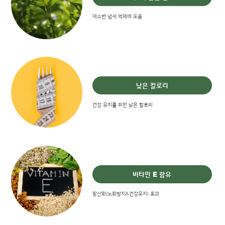
대소변 냄새 억제에 도움
낮은 칼로리
건강 유지를 위한 낮은 칼로리
비타민 E 함유
항산화(노화방지&건강유지) 효과