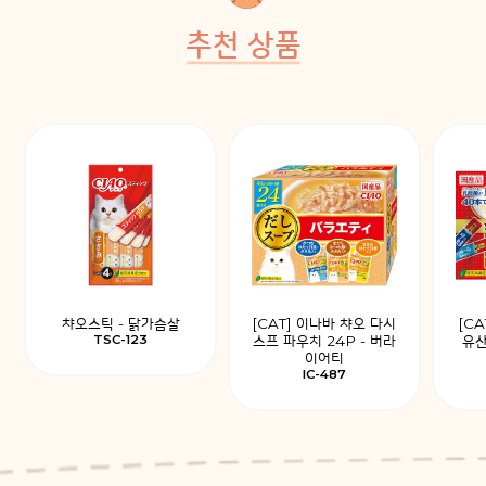
추천 상품
챠오스틱 - 닭가슴살
[CAT] 이나바 챠오 다시
[C
TSC-123
스프 파우치 24P - 버라
유산
이어티
IC-487