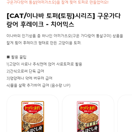
구운가다랑어 통살(야끼가츠오)을 잘게 찢어 토퍼로 만들었어요!
[CAT/이나바 토퍼(토핑)시리즈] 구운가다
랑어 후레이크 - 치어믹스
이나바의 인기상품 중 하나인 야끼가츠오(구운 가다랑어 통살구이) 상품을
잘게 찢어 후레이크 형태로 만든 고양이용 토퍼.
■ 활용 꿀팁
1)고양이 사료나 주식캔에 얹어 사료토퍼로 활용
2)간식으로써 단독 급여
3)영양제나 약에 버무려 급여
4)물을 살짝 추가하여 급여 (음수량 UP)