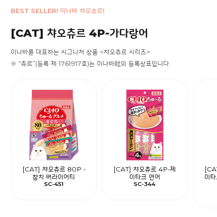
BEST SELLER! 이나바 챠오츄르!
[CAT] 챠오츄르 4P-가다랑어
이나바를 대표하는 시그니처 상품 <챠오츄르 시리즈>
※ “츄르”(등록 제 1761917호)는 이나바社의 등록상표입니다.
[CAT] 챠오츄르 80P -
[CAT] 챠오츄르 4P-제
[C
참치 버라이어티
이타크 연어
이타
SC-451
SC-344