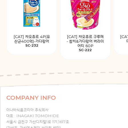
[CAT] 챠오츄르 4P(유
[CAT] 챠오츄르 구루메
[CA
산균400억)-가다랑어
- 참치&가다랑어 버라이
SC-232
어티 60P
SC-222
COMPANY INFO
이나바식품코리아 주식회사
대표 : INAGAKI TOMOHIDE
서울시 금천구 가산디지털1로 171,1617호
(가산동, 가산에스케이 브이원 센터)