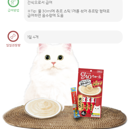
간식으로서 급여
※Tip: 물 30ml에 츄르 스틱 1개를 섞어 츄르탕 형태로
급여하면 음수량에 도움
1일 4개