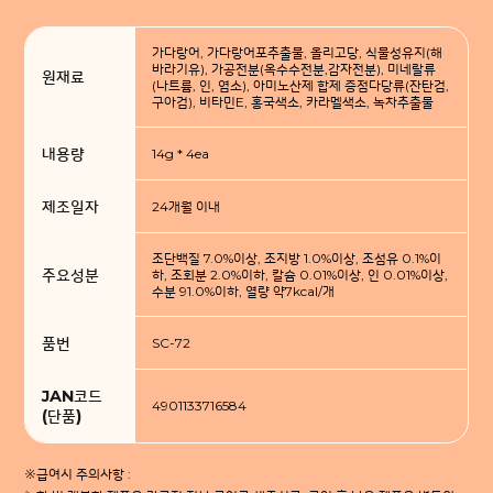
가다랑어, 가다랑어포추출물, 올리고당, 식물성유지(해
바라기유), 가공전분(옥수수전분,감자전분), 미네랄류
원재료
(나트륨, 인, 염소), 아미노산제 합제 증점다당류(잔탄검,
구아검), 비타민E, 홍국색소, 카라멜색소, 녹차추출물
내용량
14g * 4ea
제조일자
24개월 이내
조단백질 7.0%이상, 조지방 1.0%이상, 조섬유 0.1%이
주요성분
하, 조회분 2.0%이하, 칼슘 0.01%이상, 인 0.01%이상,
수분 91.0%이하, 열량 약7kcal/개
품번
SC-72
JAN코드
4901133716584
(단품)
※급여시 주의사항 :