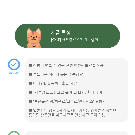
제품 특징
[CAT] 챠오츄르 4P-가다랑어
■ 사람이 먹을 수 있는 신선한 원재료만을 사용
■ 부드러운 식감과 높은 수분함량
■ 비타민E & 녹차추출물 함유
■ 1회분량 소포장으로 급여 및 보관, 휴대 용이
■ '부산물/식염/착색료/보존료/인공색소' 무첨가
■ 일본산의 경우 2회의 철저한 방사능 검사를 진행하여
통과된 상품만을 취급하므로 안심하고 급여 가능