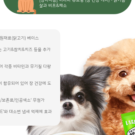
[강아지용] 이나바 츄르링 (장 건강 케어) - 닭가슴
살과 비프&채소
백 원재료(닭고기) 베이스
하는 고기&참치&치즈 등을 추가
 있어 각종 비타민과 무기질 다량
균이 함유되어 있어 장 건강에 도
색료/보존료/인공색소' 무첨가
타민E'와 대소변 냄새 억제에 효과