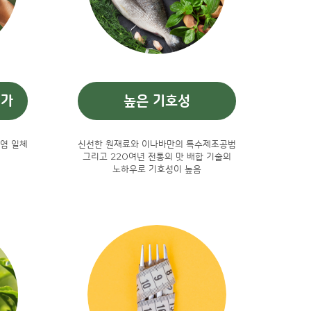
첨가
높은 기호성
염 일체
신선한 원재료와 이나바만의 특수제조공법
그리고 220여년 전통의 맛 배합 기술의
노하우로 기호성이 높음