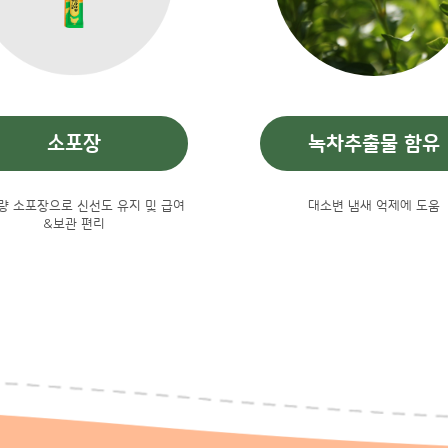
소포장
녹차추출물 함유
분량 소포장으로 신선도 유지 및 급여
대소변 냄새 억제에 도움
&보관 편리