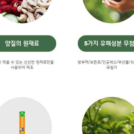
양질의 원재료
5가지 유해성분 무
 먹을 수 있는 신선한 원재료만을
방부제/보존료/인공색소/부산물/식
사용하여 제조
무첨가