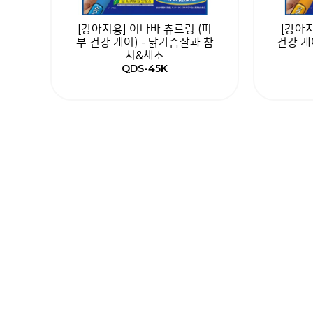
[강아지용] 이나바 츄르링 (피
[강아지
부 건강 케어) - 닭가슴살과 참
건강 케
치&채소
QDS-45K