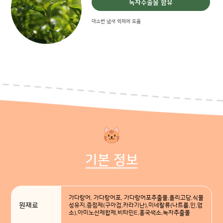
녹차추출물 함유
대소변 냄새 억제에 도움
기본 정보
가다랑어, 가다랑어포, 가다랑어포추출물,올리고당,식물
원재료
성유지,증점제(구아검,카라기난),미네랄류(나트륨,인,염
소),아미노산제합제,비타민E,홍국색소,녹차추출물