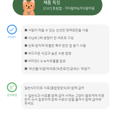
제품 특징
[CAT] 트윈컵 - 가다랑어&가다랑어포
■ 사람이 먹을 수 있는 신선한 원재료만을 사용
■ 35g씩 2회 분량이 한 세트로 구성
■ 산화 방지에 탁월한 특허 받은 컵 용기 사용
■ 부드러운 식감과 높은 수분 함량
■ 비타민E & 녹차추출물 함유
■ '부산물/식염/착색료/보존료/인공색소' 무첨가
일반식이므로 사료(종합영양식)와 함께 급여
※ 일반식과 사료를 함께 급여 시에는 고양이 몸무게에 따른
한끼 식사 칼로리에 맞춰 사료의 양을 줄여서 함께 급여해
주세요.