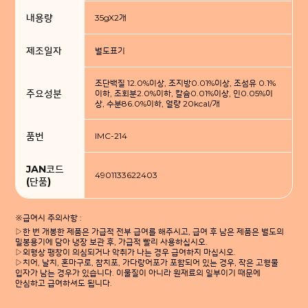
내용량
35gX2개
제조일자
별도표기
조단백질 12.0%이상, 조지방0.01%이상, 조섬유 0.1%
주요성분
이하, 조회분2.0%이하, 칼슘0.01%이상, 인0.05%이
상, 수분86.0%이하, 열량 20kcal/개
품번
IMC-214
JAN코드
4901133622403
(단품)
※급여시 주의사항 :
▷한 번 개봉한 제품은 가급적 전부 급여를 해주시고, 급여 후 남은 제품은 별도의
밀봉용기에 담아 냉장 보관 후, 가급적 빨리 사용하십시오.
▷외형상 팽창이 의심되거나 악취가 나는 경우 급여하지 마십시오.
▷치어, 날치, 혼마구로, 참치포, 가다랑어포가 포함되어 있는 경우, 작은 고형물
입자가 남는 경우가 있습니다. 이물질이 아니라 원재료의 일부이기 때문에
안심하고 급여하셔도 됩니다.