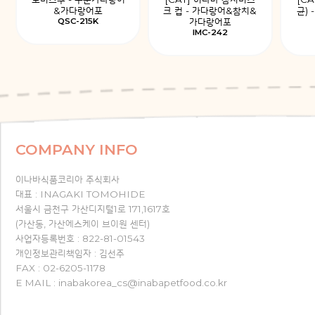
&가다랑어포
크 컵 - 가다랑어&참치&
균)
QSC-215K
가다랑어포
IMC-242
COMPANY INFO
이나바식품코리아 주식회사
대표 : INAGAKI TOMOHIDE
서울시 금천구 가산디지털1로 171,1617호
(가산동, 가산에스케이 브이원 센터)
사업자등록번호 : 822-81-01543
개인정보관리책임자 : 김선주
FAX : 02-6205-1178
E MAIL : inabakorea_cs@inabapetfood.co.kr