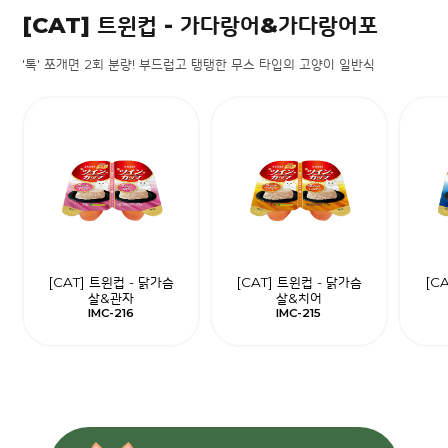
[CAT] 트윈컵 - 가다랑어&가다랑어포
'톡' 쪼개면 2회 분량! 부드럽고 탱탱한 무스 타입의 고양이 일반식
[CAT] 트윈컵 - 닭가슴
[CAT] 트윈컵 - 닭가슴
[C
살&관자
살&치어
IMC-216
IMC-215