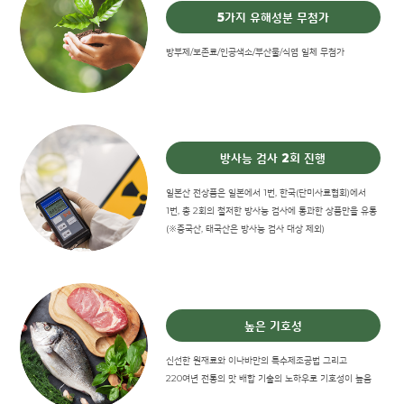
5가지 유해성분 무첨가
방부제/보존료/인공색소/부산물/식염 일체 무첨가
방사능 검사 2회 진행
일본산 전상품은 일본에서 1번, 한국(단미사료협회)에서
1번, 총 2회의 철저한 방사능 검사에 통과한 상품만을 유통
(※중국산, 태국산은 방사능 검사 대상 제외)
높은 기호성
신선한 원재료와 이나바만의 특수제조공법 그리고
220여년 전통의 맛 배합 기술의 노하우로 기호성이 높음