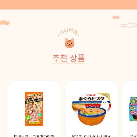
추천 상품
토비츠쿠 - 구운가다랑어
[CAT] 이나바 참치비스
[C