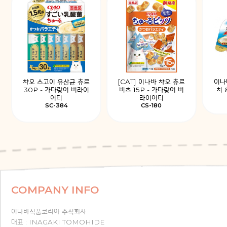
챠오 스고이 유산균 츄르
[CAT] 이나바 챠오 츄르
이나
30P - 가다랑어 버라이
비츠 15P - 가다랑어 버
치 
어티
라이어티
SC-384
CS-180
COMPANY INFO
이나바식품코리아 주식회사
대표 : INAGAKI TOMOHIDE