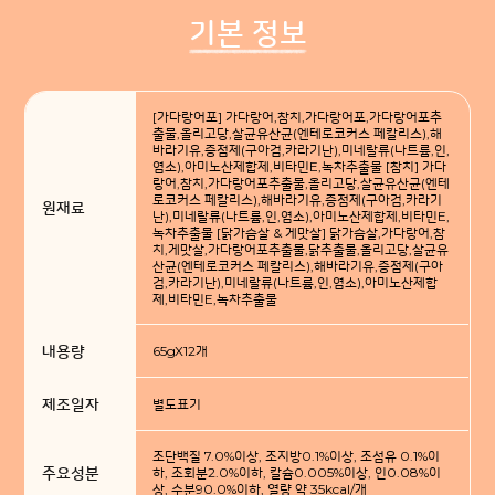
기본 정보
[가다랑어포] 가다랑어,참치,가다랑어포,가다랑어포추
출물,올리고당,살균유산균(엔테로코커스 페칼리스),해
바라기유,증점제(구아검,카라기난),미네랄류(나트륨,인,
염소),아미노산제합제,비타민E,녹차추출물 [참치] 가다
랑어,참치,가다랑어포추출물,올리고당,살균유산균(엔테
로코커스 페칼리스),해바라기유,증점제(구아검,카라기
원재료
난),미네랄류(나트륨,인,염소),아미노산제합제,비타민E,
녹차추출물 [닭가슴살 & 게맛살] 닭가슴살,가다랑어,참
치,게맛살,가다랑어포추출물,닭추출물,올리고당,살균유
산균(엔테로코커스 페칼리스),해바라기유,증점제(구아
검,카라기난),미네랄류(나트륨,인,염소),아미노산제합
제,비타민E,녹차추출물
내용량
65gX12개
제조일자
별도표기
조단백질 7.0%이상, 조지방0.1%이상, 조섬유 0.1%이
주요성분
하, 조회분2.0%이하, 칼슘0.005%이상, 인0.08%이
상, 수분90.0%이하, 열량 약 35kcal/개