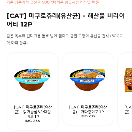
기존 상품에서 유산균 500억마리를 함유시킨 리뉴얼 버전
[CAT] 마구로쥬레(유산균) - 해산물 버라이
어티 12P
깊은 육수와 건더기를 듬뿍 넣어 젤리로 굳힌 고양이 유산균 간식 (6000
억 마리 함유)
[CAT] 마구로쥬레(유산
[CAT] 마구로쥬레(유산
[C
균) - 닭가슴살&가다랑
균) - 가다랑어포 1P
균)
어포 1P
IMC-232
IMC-234