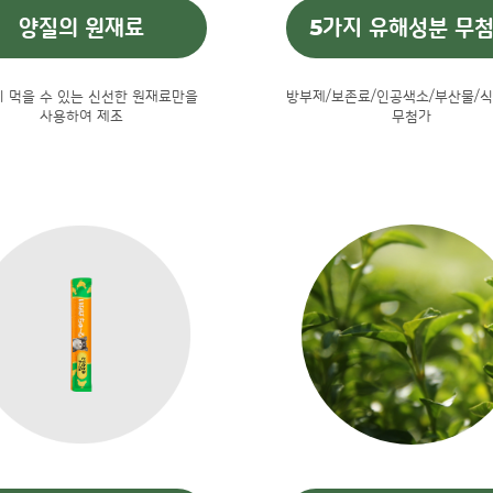
양질의 원재료
5가지 유해성분 무
 먹을 수 있는 신선한 원재료만을
방부제/보존료/인공색소/부산물/식
사용하여 제조
무첨가