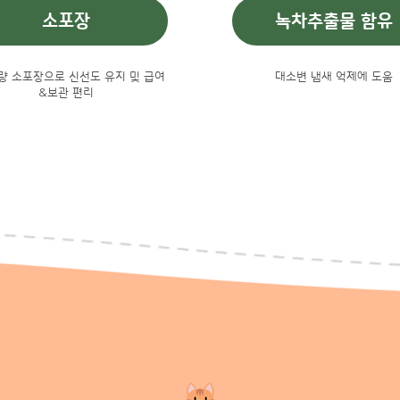
소포장
녹차추출물 함유
분량 소포장으로 신선도 유지 및 급여
대소변 냄새 억제에 도움
&보관 편리