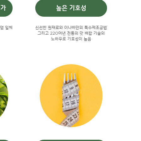
첨가
높은 기호성
염 일체
신선한 원재료와 이나바만의 특수제조공법
그리고 220여년 전통의 맛 배합 기술의
노하우로 기호성이 높음