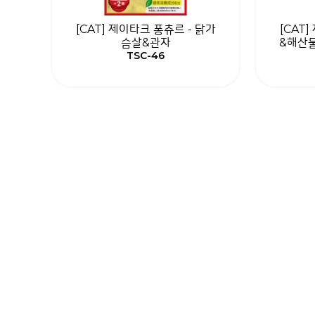
[CAT] 제이타크 퐁츄르 - 닭가
[CAT
슴살&관자
&해산물
TSC-46