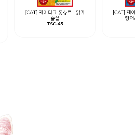
[CAT] 제이타크 퐁츄르 - 닭가
[CAT] 제
슴살
랑어
TSC-45