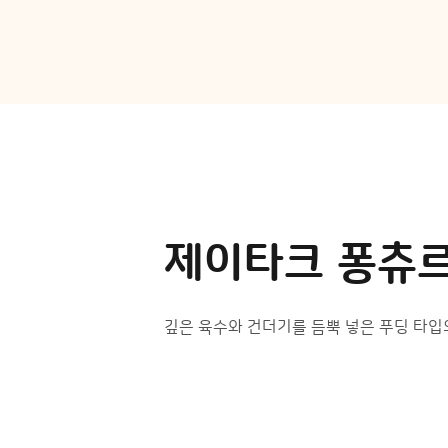
제이타크 퐁츄르
깊은 육수와 건더기를 듬뿍 넣은 푸딩 타입