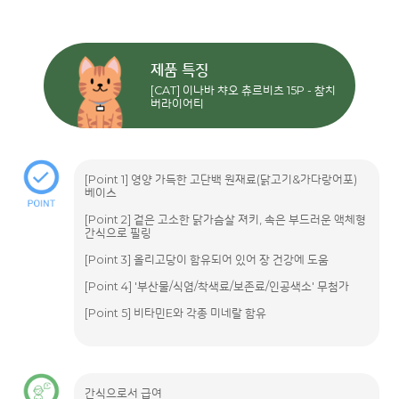
제품 특징
[CAT] 이나바 챠오 츄르비츠 15P - 참치
버라이어티
[Point 1] 영양 가득한 고단백 원재료(닭고기&가다랑어포)
베이스
[Point 2] 겉은 고소한 닭가슴살 져키, 속은 부드러운 액체형
간식으로 필링
[Point 3] 올리고당이 함유되어 있어 장 건강에 도움
[Point 4] '부산물/식염/착색료/보존료/인공색소' 무첨가
[Point 5] 비타민E와 각종 미네랄 함유
간식으로서 급여