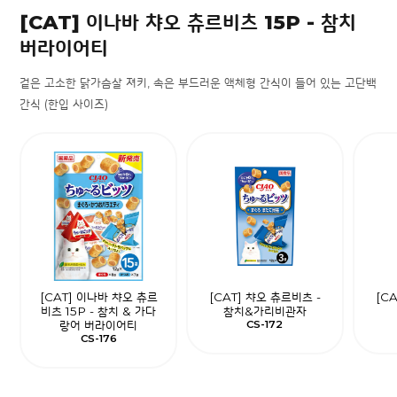
[CAT] 이나바 챠오 츄르비츠 15P - 참치
버라이어티
겉은 고소한 닭가슴살 져키, 속은 부드러운 액체형 간식이 들어 있는 고단백
간식 (한입 사이즈)
[CAT] 이나바 챠오 츄르
[CAT] 챠오 츄르비츠 -
[C
비츠 15P - 참치 & 가다
참치&가리비관자
랑어 버라이어티
CS-172
CS-176