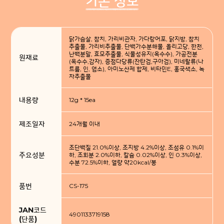
기본 정보
닭가슴살, 참치, 가리비관자, 가다랑어포, 닭지방, 참치
추출물, 가리비추출물, 단백가수분해물, 올리고당, 한천,
난백분말, 효모추출물, 식물성유지(옥수수), 가공전분
원재료
(옥수수,감자), 증점다당류(잔탄검,구아검), 미네랄류(나
트륨, 인, 염소), 아미노산제 합제, 비타민E, 홍국색소, 녹
차추출물
내용량
12g * 15ea
제조일자
24개월 이내
조단백질 21.0%이상, 조지방 4.2%이상, 조섬유 0.1%이
주요성분
하, 조회분 2.0%이하, 칼슘 0.02%이상, 인 0.3%이상,
수분 72.5%이하, 열량 약20kcal/봉
품번
CS-175
JAN코드
4901133719158
(단품)