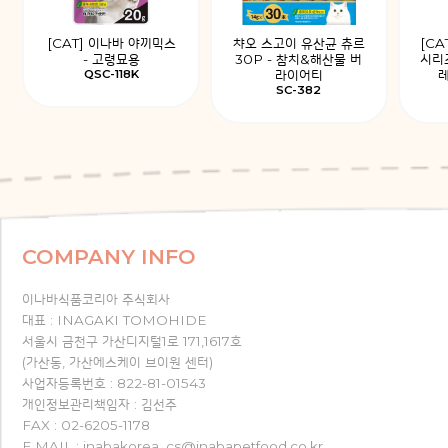
[CAT] 이나바 야끼믹스
챠오 스고이 유산균 츄르
[CA
- 고령묘용
30P - 참치&해산물 버
시리
QSC-118K
라이어티
레
SC-382
COMPANY INFO
이나바식품코리아 주식회사
대표 : INAGAKI TOMOHIDE
서울시 금천구 가산디지털1로 171,1617호
(가산동, 가산에스케이 브이원 센터)
사업자등록번호 : 822-81-01543
개인정보관리책임자 : 김선주
FAX : 02-6205-1178
E MAIL : inabakorea_cs@inabapetfood.co.kr