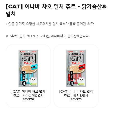
[CAT] 이나바 챠오 멸치 츄르 - 닭가슴살&
멸치
바닷물 맑기로 유명한 세토우치산 멸치 육수가 듬뿍 들어간 츄르!
※ “츄르”(등록 제 1761917호)는 이나바社의 등록상표입니다.
[CAT] 이나바 챠오 멸치
[CAT] 이나바 챠오 멸치
츄르 - 가다랑어&멸치
츄르 - 참치&멸치
SC-376
SC-375