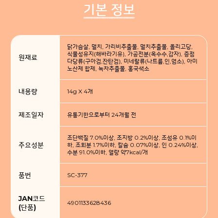
기본 정보
닭가슴살, 멸치, 가리비추출물, 멸치추출물, 올리고당,
식물성유지(해바라기유), 가공전분(옥수수,감자), 증점
원재료
다당류(구아검,잔탄검), 미네랄류(나트륨,인,염소), 아미
노산제 합제, 녹차추출물, 홍국색소
내용량
14g X 4개
제조일자
유통기한으로부터 24개월 전
조단백질 7.0%이상, 조지방 0.2%이상, 조섬유 0.1%이
주요성분
하, 조회분 1.7%이하, 칼슘 0.07%이상, 인 0.24%이상,
수분 91.0%이하, 열량 약7kcal/개
품번
SC-377
JAN코드
4901133628436
(단품)