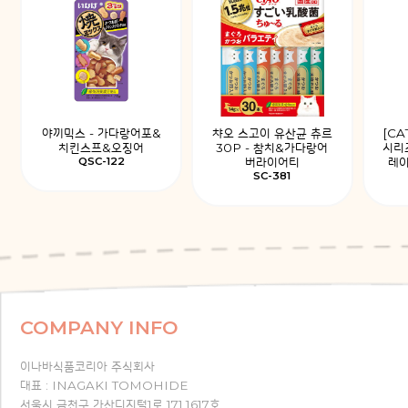
야끼믹스 - 가다랑어포&
챠오 스고이 유산균 츄르
[CA
치킨스프&오징어
30P - 참치&가다랑어
시리
QSC-122
버라이어티
레이
SC-381
COMPANY INFO
이나바식품코리아 주식회사
대표 : INAGAKI TOMOHIDE
서울시 금천구 가산디지털1로 171,1617호