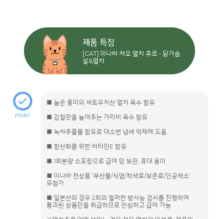
제품 특징
[CAT] 이나바 챠오 멸치 츄르 - 닭가슴
살&멸치
■ 높은 풍미의 세토우치산 멸치 육수 함유
■ 감칠맛을 높여주는 가리비 육수 함유
■ 녹차추출물 함유로 대소변 냄새 억제에 도움
■ 항산화를 위한 비타민E 함유
■ 1회분량 소포장으로 급여 및 보관, 휴대 용이
■ 이나바 전상품 '부산물/식염/착색료/보존료/인공색소'
무첨가
■ 일본산의 경우 2회의 철저한 방사능 검사를 진행하여
통과된 상품만을 취급하므로 안심하고 급여 가능