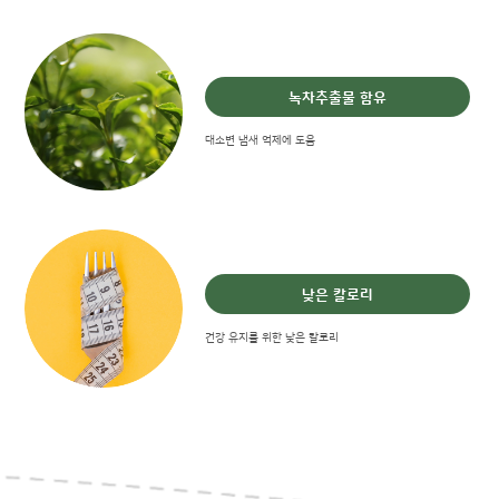
녹차추출물 함유
대소변 냄새 억제에 도움
낮은 칼로리
건강 유지를 위한 낮은 칼로리