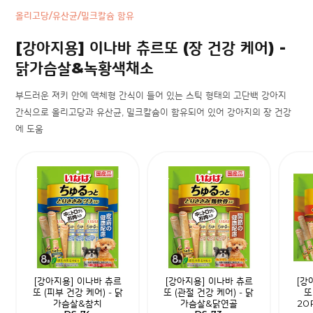
올리고당/유산균/밀크칼슘 함유
[강아지용] 이나바 츄르또 (장 건강 케어) -
닭가슴살&녹황색채소
부드러운 져키 안에 액체형 간식이 들어 있는 스틱 형태의 고단백 강아지
간식으로 올리고당과 유산균, 밀크칼슘이 함유되어 있어 강아지의 장 건강
에 도움
[강아지용] 이나바 츄르
[강아지용] 이나바 츄르
[강
또 (피부 건강 케어) - 닭
또 (관절 건강 케어) - 닭
또
가슴살&참치
가슴살&닭연골
20