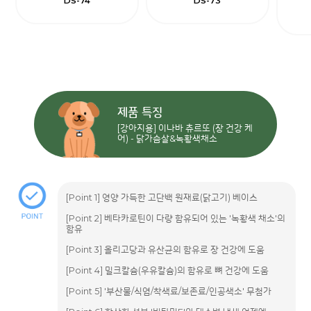
DS-74
DS-73
제품 특징
[강아지용] 이나바 츄르또 (장 건강 케
어) - 닭가슴살&녹황색채소
[Point 1] 영양 가득한 고단백 원재료(닭고기) 베이스
[Point 2] 베타카로틴이 다량 함유되어 있는 '녹황색 채소'의
함유
[Point 3] 올리고당과 유산균의 함유로 장 건강에 도움
[Point 4] 밀크칼슘(우유칼슘)의 함유로 뼈 건강에 도움
[Point 5] '부산물/식염/착색료/보존료/인공색소' 무첨가