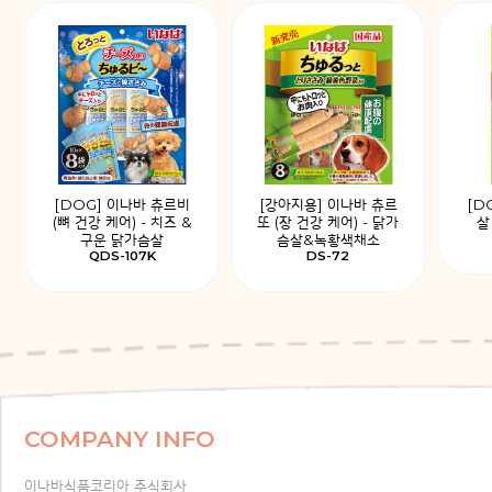
[DOG] 이나바 츄르비
[강아지용] 이나바 츄르
[D
(뼈 건강 케어) - 치즈 &
또 (장 건강 케어) - 닭가
살
구운 닭가슴살
슴살&녹황색채소
QDS-107K
DS-72
COMPANY INFO
이나바식품코리아 주식회사