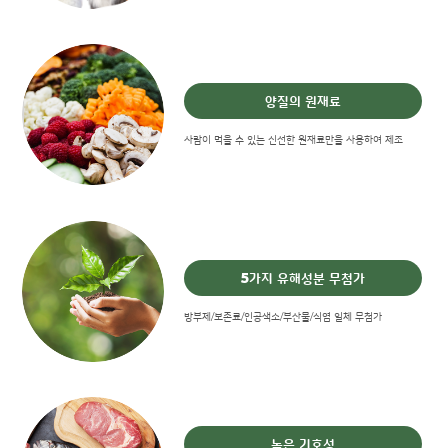
양질의 원재료
사람이 먹을 수 있는 신선한 원재료만을 사용하여 제조
5가지 유해성분 무첨가
방부제/보존료/인공색소/부산물/식염 일체 무첨가
높은 기호성